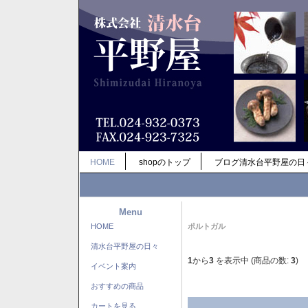
HOME
shopのトップ
ブログ清水台平野屋の日
Menu
HOME
ポルトガル
清水台平野屋の日々
1
から
3
を表示中 (商品の数:
3
)
イベント案内
おすすめの商品
カートを見る