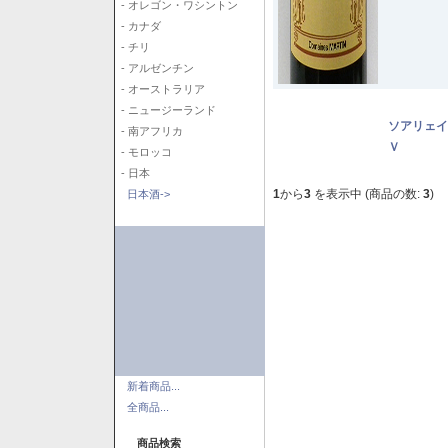
- オレゴン・ワシントン
- カナダ
- チリ
- アルゼンチン
- オーストラリア
- ニュージーランド
ソアリェイ
- 南アフリカ
Ｖ
- モロッコ
- 日本
1
から
3
を表示中 (商品の数:
3
)
日本酒->
新着商品...
全商品...
商品検索