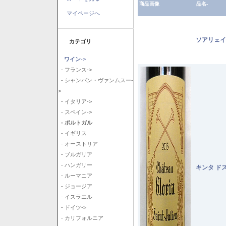
商品画像
品名-
マイページへ
ソアリェイ
カテゴリ
ワイン
->
- フランス->
- シャンパン・ヴァンムスー-
>
- イタリア->
- スペイン->
- ポルトガル
- イギリス
- オーストリア
- ブルガリア
- ハンガリー
キンタ ド
- ルーマニア
- ジョージア
- イスラエル
- ドイツ->
- カリフォルニア