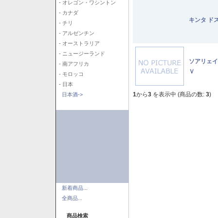
- オレゴン・ワシントン
- カナダ
キンタ ド
- チリ
- アルゼンチン
- オーストラリア
- ニュージーランド
ソアリェイ
- 南アフリカ
Ｖ
- モロッコ
- 日本
1
から
3
を表示中 (商品の数:
3
)
日本酒->
新着商品...
全商品...
商品検索