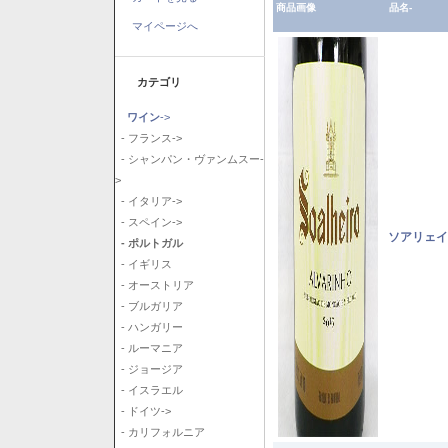
商品画像
品名-
マイページへ
カテゴリ
ワイン
->
- フランス->
- シャンパン・ヴァンムスー-
>
- イタリア->
- スペイン->
ソアリェイ
- ポルトガル
- イギリス
- オーストリア
- ブルガリア
- ハンガリー
- ルーマニア
- ジョージア
- イスラエル
- ドイツ->
- カリフォルニア