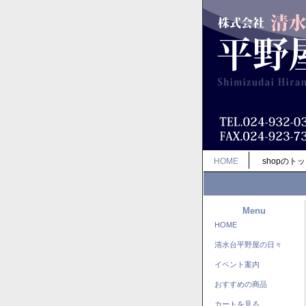
HOME
shopのト
Menu
HOME
清水台平野屋の日々
イベント案内
おすすめの商品
カートを見る