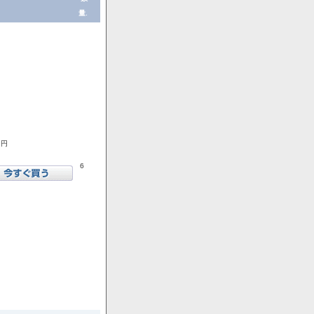
量.
1円
6