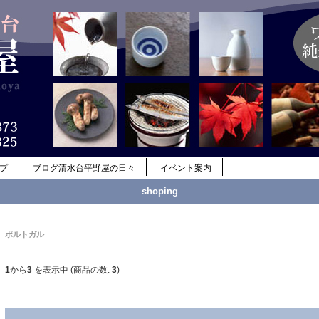
ップ
ブログ清水台平野屋の日々
イベント案内
shoping
ポルトガル
1
から
3
を表示中 (商品の数:
3
)