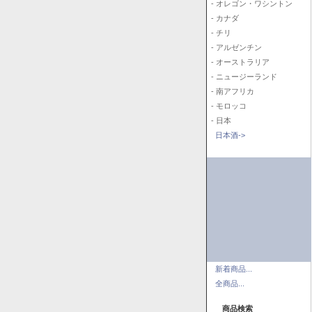
- オレゴン・ワシントン
- カナダ
- チリ
- アルゼンチン
- オーストラリア
- ニュージーランド
- 南アフリカ
- モロッコ
- 日本
日本酒->
新着商品...
全商品...
商品検索