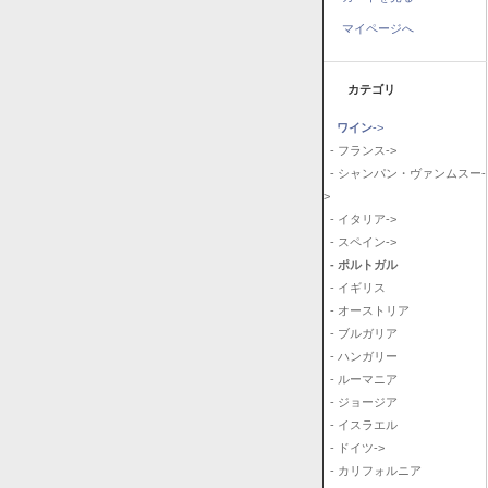
マイページへ
カテゴリ
ワイン
->
- フランス->
- シャンパン・ヴァンムスー-
>
- イタリア->
- スペイン->
- ポルトガル
- イギリス
- オーストリア
- ブルガリア
- ハンガリー
- ルーマニア
- ジョージア
- イスラエル
- ドイツ->
- カリフォルニア