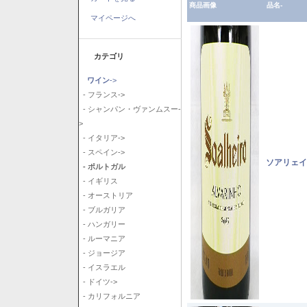
商品画像
品名-
マイページへ
カテゴリ
ワイン
->
- フランス->
- シャンパン・ヴァンムスー-
>
- イタリア->
- スペイン->
ソアリェイ
- ポルトガル
- イギリス
- オーストリア
- ブルガリア
- ハンガリー
- ルーマニア
- ジョージア
- イスラエル
- ドイツ->
- カリフォルニア