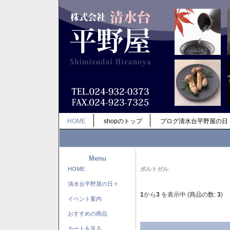
HOME
shopのトップ
ブログ清水台平野屋の日
Menu
HOME
ポルトガル
清水台平野屋の日々
1
から
3
を表示中 (商品の数:
3
)
イベント案内
おすすめの商品
カートを見る