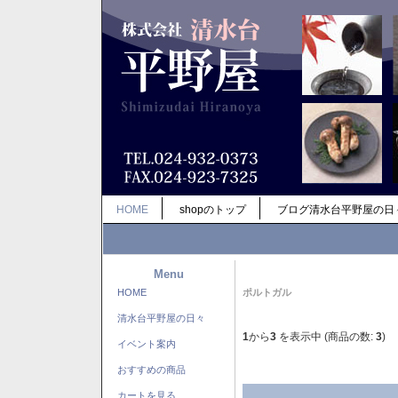
HOME
shopのトップ
ブログ清水台平野屋の日
Menu
HOME
ポルトガル
清水台平野屋の日々
1
から
3
を表示中 (商品の数:
3
)
イベント案内
おすすめの商品
カートを見る