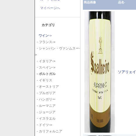
商品画像
品名-
マイページへ
カテゴリ
ワイン
->
- フランス->
- シャンパン・ヴァンムスー-
>
- イタリア->
- スペイン->
ソアリェイ
- ポルトガル
- イギリス
- オーストリア
- ブルガリア
- ハンガリー
- ルーマニア
- ジョージア
- イスラエル
- ドイツ->
- カリフォルニア