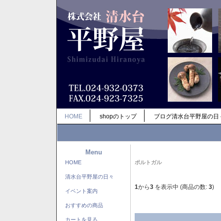
HOME
shopのトップ
ブログ清水台平野屋の日
Menu
HOME
ポルトガル
清水台平野屋の日々
1
から
3
を表示中 (商品の数:
3
)
イベント案内
おすすめの商品
カートを見る