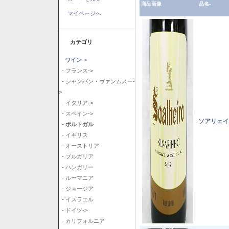
商品画像
品名-
マイページへ
カテゴリ
ワイン
->
- フランス->
- シャンパン・ヴァンムスー-
>
- イタリア->
- スペイン->
ソアリェイ
- ポルトガル
- イギリス
- オーストリア
- ブルガリア
- ハンガリー
- ルーマニア
- ジョージア
- イスラエル
- ドイツ->
- カリフォルニア