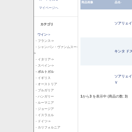
商品画像
品名-
マイページへ
ソアリェイ
カテゴリ
ワイン
->
- フランス->
- シャンパン・ヴァンムスー-
キンタ ド
>
- イタリア->
- スペイン->
- ポルトガル
ソアリェイ
- イギリス
Ｖ
- オーストリア
- ブルガリア
1
から
3
を表示中 (商品の数:
3
)
- ハンガリー
- ルーマニア
- ジョージア
- イスラエル
- ドイツ->
- カリフォルニア