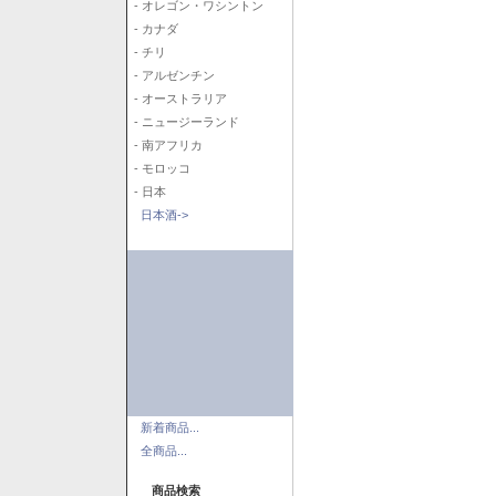
- オレゴン・ワシントン
- カナダ
- チリ
- アルゼンチン
- オーストラリア
- ニュージーランド
- 南アフリカ
- モロッコ
- 日本
日本酒->
新着商品...
全商品...
商品検索