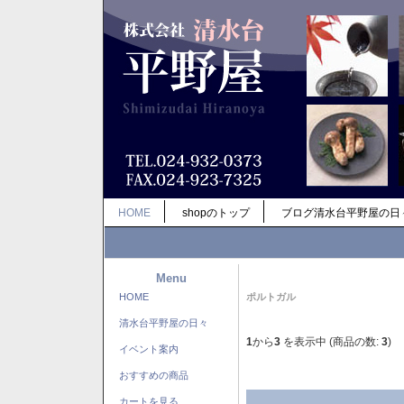
HOME
shopのトップ
ブログ清水台平野屋の日
Menu
HOME
ポルトガル
清水台平野屋の日々
1
から
3
を表示中 (商品の数:
3
)
イベント案内
おすすめの商品
カートを見る