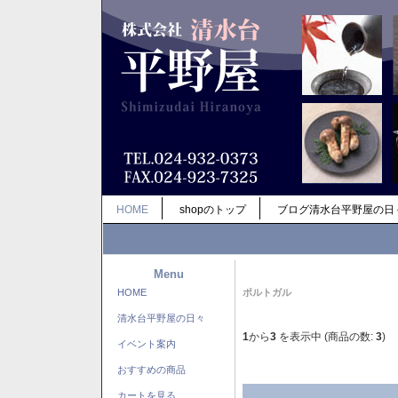
HOME
shopのトップ
ブログ清水台平野屋の日
Menu
HOME
ポルトガル
清水台平野屋の日々
1
から
3
を表示中 (商品の数:
3
)
イベント案内
おすすめの商品
カートを見る