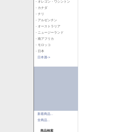
- オレゴン・ワシントン
- カナダ
- チリ
- アルゼンチン
- オーストラリア
- ニュージーランド
- 南アフリカ
- モロッコ
- 日本
日本酒->
新着商品...
全商品...
商品検索