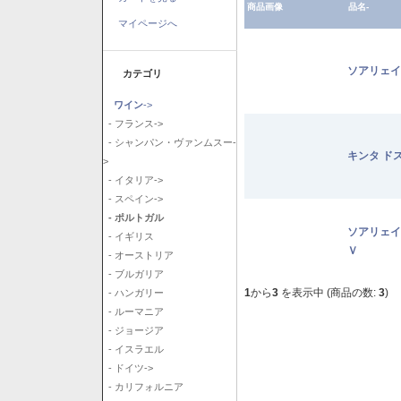
商品画像
品名-
マイページへ
ソアリェイ
カテゴリ
ワイン
->
- フランス->
- シャンパン・ヴァンムスー-
キンタ ド
>
- イタリア->
- スペイン->
- ポルトガル
ソアリェイ
- イギリス
Ｖ
- オーストリア
- ブルガリア
1
から
3
を表示中 (商品の数:
3
)
- ハンガリー
- ルーマニア
- ジョージア
- イスラエル
- ドイツ->
- カリフォルニア