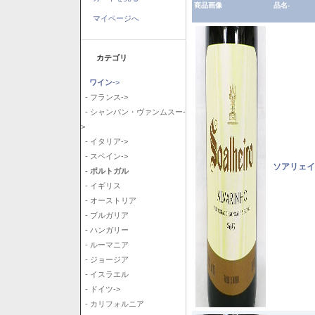
商品画像
品名-
マイページへ
カテゴリ
ワイン
->
- フランス->
- シャンパン・ヴァンムスー-
>
- イタリア->
- スペイン->
ソアリェイ
- ポルトガル
- イギリス
- オーストリア
- ブルガリア
- ハンガリー
- ルーマニア
- ジョージア
- イスラエル
- ドイツ->
- カリフォルニア