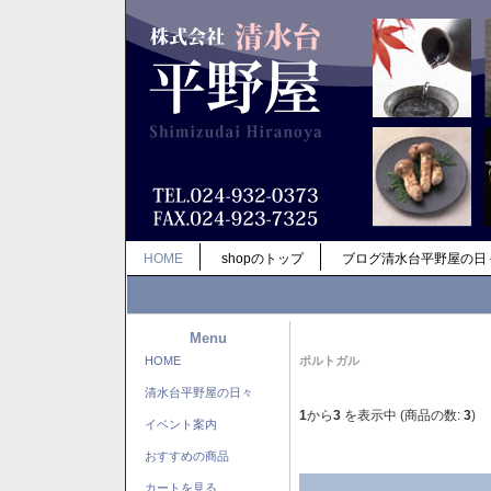
HOME
shopのトップ
ブログ清水台平野屋の日
Menu
HOME
ポルトガル
清水台平野屋の日々
1
から
3
を表示中 (商品の数:
3
)
イベント案内
おすすめの商品
カートを見る