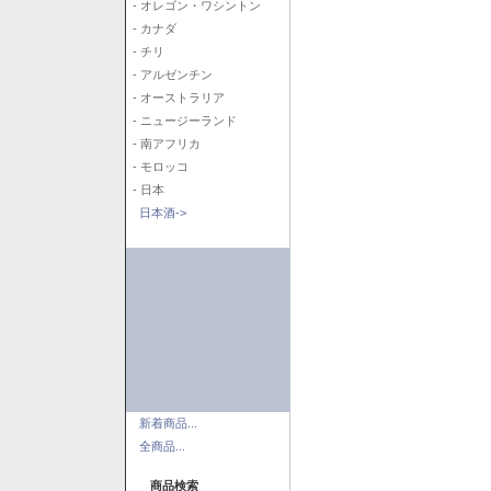
- オレゴン・ワシントン
- カナダ
- チリ
- アルゼンチン
- オーストラリア
- ニュージーランド
- 南アフリカ
- モロッコ
- 日本
日本酒->
新着商品...
全商品...
商品検索