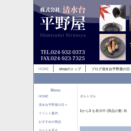
HOME
shopのトップ
ブログ清水台平野屋の日
Menu
HOME
ポルトガル
清水台平野屋の日々
1
から
3
を表示中 (商品の数:
3
)
イベント案内
おすすめの商品
カートを見る