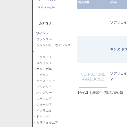
商品画像
品名-
マイページへ
ソアリェイ
カテゴリ
ワイン
->
- フランス->
- シャンパン・ヴァンムスー-
キンタ ド
>
- イタリア->
- スペイン->
- ポルトガル
ソアリェイ
- イギリス
Ｖ
- オーストリア
- ブルガリア
1
から
3
を表示中 (商品の数:
3
)
- ハンガリー
- ルーマニア
- ジョージア
- イスラエル
- ドイツ->
- カリフォルニア