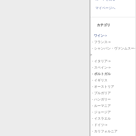
マイページへ
カテゴリ
ワイン
->
- フランス->
- シャンパン・ヴァンムスー-
>
- イタリア->
- スペイン->
- ポルトガル
- イギリス
- オーストリア
- ブルガリア
- ハンガリー
- ルーマニア
- ジョージア
- イスラエル
- ドイツ->
- カリフォルニア