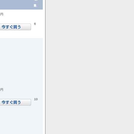
量.
1円
6
6円
10