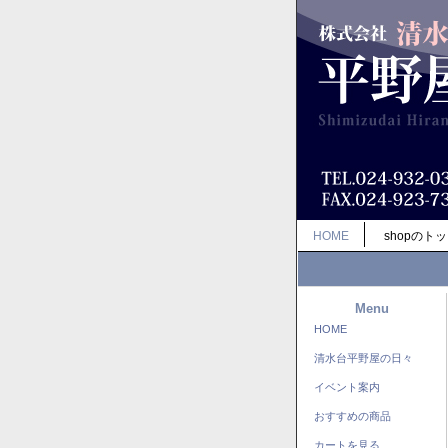
HOME
shopのト
Menu
HOME
清水台平野屋の日々
イベント案内
おすすめの商品
カートを見る