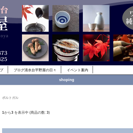
ップ
ブログ清水台平野屋の日々
イベント案内
shoping
ポルトガル
1
から
3
を表示中 (商品の数:
3
)