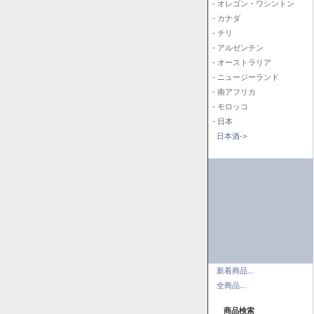
- オレゴン・ワシントン
- カナダ
- チリ
- アルゼンチン
- オーストラリア
- ニュージーランド
- 南アフリカ
- モロッコ
- 日本
日本酒->
新着商品...
全商品...
商品検索