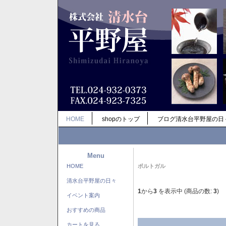
HOME
shopのトップ
ブログ清水台平野屋の日
Menu
HOME
ポルトガル
清水台平野屋の日々
1
から
3
を表示中 (商品の数:
3
)
イベント案内
おすすめの商品
カートを見る