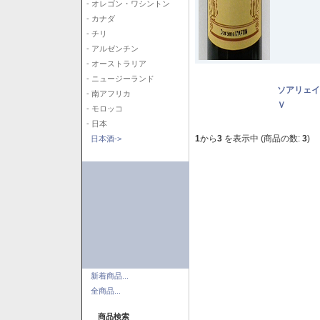
- オレゴン・ワシントン
- カナダ
- チリ
- アルゼンチン
- オーストラリア
- ニュージーランド
ソアリェイ
- 南アフリカ
Ｖ
- モロッコ
- 日本
1
から
3
を表示中 (商品の数:
3
)
日本酒->
新着商品...
全商品...
商品検索