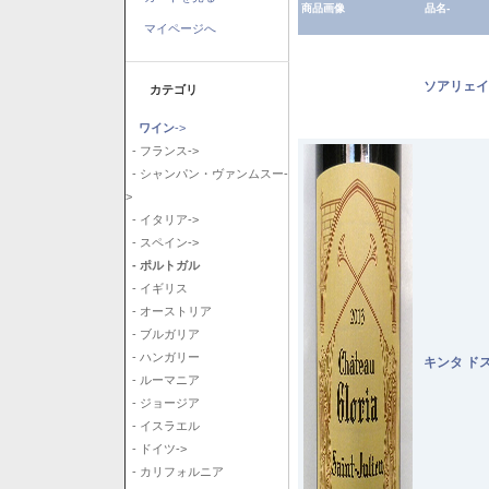
商品画像
品名-
マイページへ
ソアリェイ
カテゴリ
ワイン
->
- フランス->
- シャンパン・ヴァンムスー-
>
- イタリア->
- スペイン->
- ポルトガル
- イギリス
- オーストリア
- ブルガリア
- ハンガリー
キンタ ド
- ルーマニア
- ジョージア
- イスラエル
- ドイツ->
- カリフォルニア