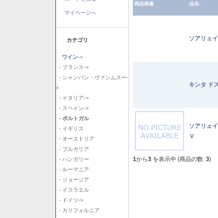
商品画像
品名-
マイページへ
ソアリェイ
カテゴリ
ワイン
->
- フランス->
- シャンパン・ヴァンムスー-
キンタ ド
>
- イタリア->
- スペイン->
- ポルトガル
ソアリェイ
- イギリス
Ｖ
- オーストリア
- ブルガリア
1
から
3
を表示中 (商品の数:
3
)
- ハンガリー
- ルーマニア
- ジョージア
- イスラエル
- ドイツ->
- カリフォルニア