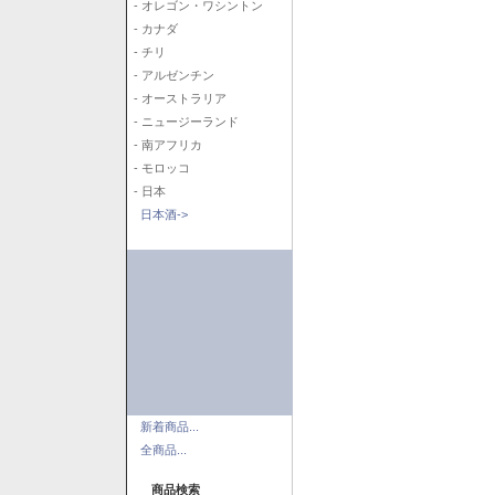
- オレゴン・ワシントン
- カナダ
- チリ
- アルゼンチン
- オーストラリア
- ニュージーランド
- 南アフリカ
- モロッコ
- 日本
日本酒->
新着商品...
全商品...
商品検索