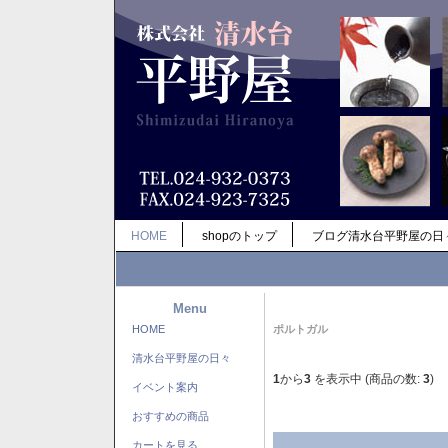
HOME
shopのトップ
ブログ清水台平野屋の日
Menu
HOME
ポルトガル
清水台平野屋の日々
1
から
3
を表示中 (商品の数:
3
)
イベント案内
おすすめの商品
カートを見る