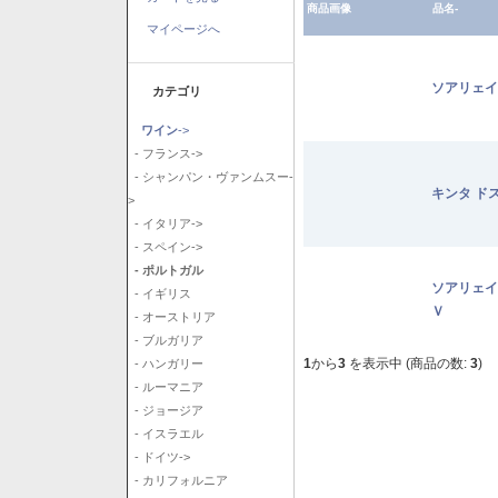
商品画像
品名-
マイページへ
ソアリェイ
カテゴリ
ワイン
->
- フランス->
- シャンパン・ヴァンムスー-
キンタ ド
>
- イタリア->
- スペイン->
- ポルトガル
ソアリェイ
- イギリス
Ｖ
- オーストリア
- ブルガリア
1
から
3
を表示中 (商品の数:
3
)
- ハンガリー
- ルーマニア
- ジョージア
- イスラエル
- ドイツ->
- カリフォルニア