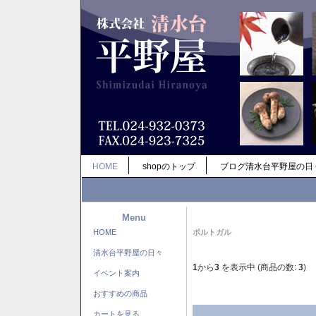
HOME
shopのトップ
ブログ清水台平野屋の日
Menu
HOME
ポルトガル
清水台平野屋の日々
1
から
3
を表示中 (商品の数:
3
)
イベント案内
おすすめの商品
カートを見る