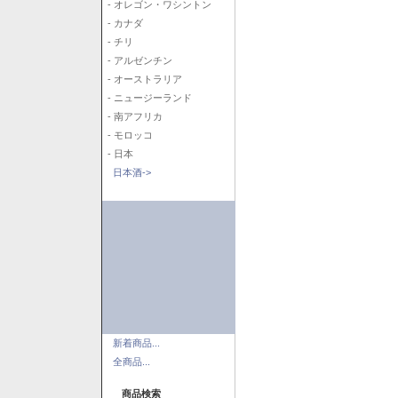
- オレゴン・ワシントン
- カナダ
- チリ
- アルゼンチン
- オーストラリア
- ニュージーランド
- 南アフリカ
- モロッコ
- 日本
日本酒->
新着商品...
全商品...
商品検索