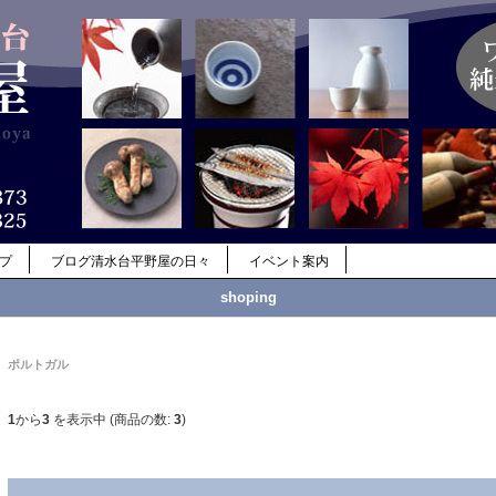
ップ
ブログ清水台平野屋の日々
イベント案内
shoping
ポルトガル
1
から
3
を表示中 (商品の数:
3
)