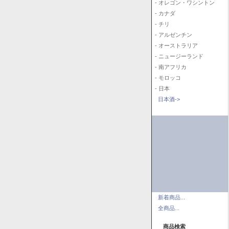
- オレゴン・ワシントン
- カナダ
- チリ
- アルゼンチン
- オーストラリア
- ニュージーランド
- 南アフリカ
- モロッコ
- 日本
日本酒->
新着商品...
全商品...
商品検索