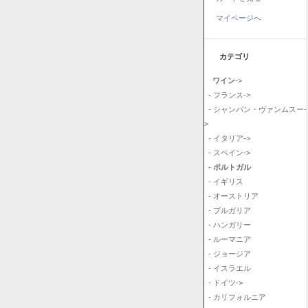
マイページへ
カテゴリ
ワイン
->
- フランス->
- シャンパン・ヴァンムスー-
>
- イタリア->
- スペイン->
- ポルトガル
- イギリス
- オーストリア
- ブルガリア
- ハンガリー
- ルーマニア
- ジョージア
- イスラエル
- ドイツ->
- カリフォルニア