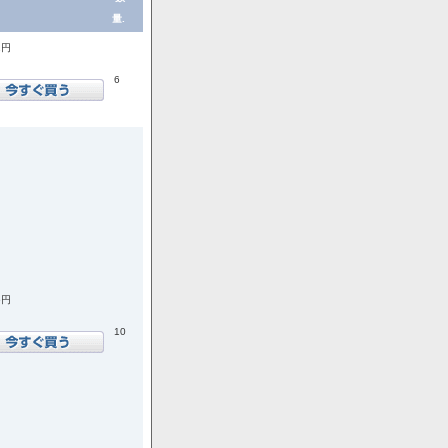
量.
1円
6
6円
10