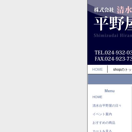
HOME
shopのト
Menu
HOME
清水台平野屋の日々
イベント案内
おすすめの商品
カートを見る