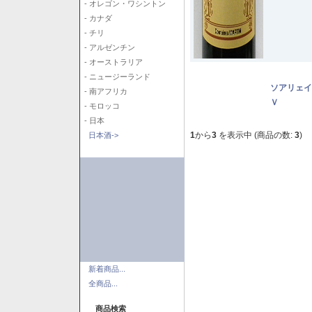
- オレゴン・ワシントン
- カナダ
- チリ
- アルゼンチン
- オーストラリア
- ニュージーランド
ソアリェイ
- 南アフリカ
Ｖ
- モロッコ
- 日本
1
から
3
を表示中 (商品の数:
3
)
日本酒->
新着商品...
全商品...
商品検索