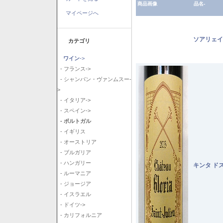
商品画像
品名-
マイページへ
ソアリェイ
カテゴリ
ワイン
->
- フランス->
- シャンパン・ヴァンムスー-
>
- イタリア->
- スペイン->
- ポルトガル
- イギリス
- オーストリア
- ブルガリア
- ハンガリー
キンタ ド
- ルーマニア
- ジョージア
- イスラエル
- ドイツ->
- カリフォルニア