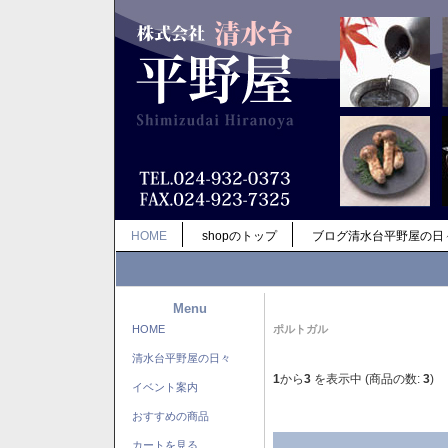
HOME
shopのトップ
ブログ清水台平野屋の日
Menu
HOME
ポルトガル
清水台平野屋の日々
1
から
3
を表示中 (商品の数:
3
)
イベント案内
おすすめの商品
カートを見る