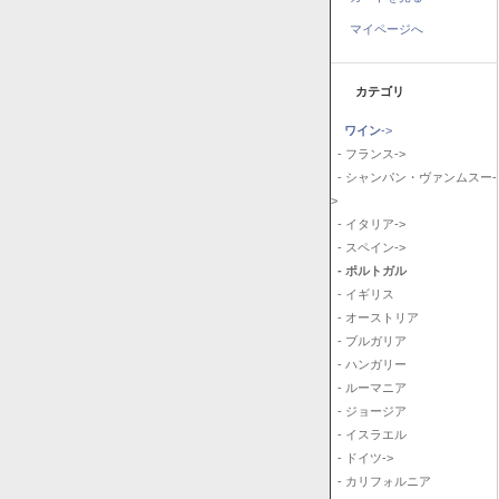
マイページへ
カテゴリ
ワイン
->
- フランス->
- シャンパン・ヴァンムスー-
>
- イタリア->
- スペイン->
- ポルトガル
- イギリス
- オーストリア
- ブルガリア
- ハンガリー
- ルーマニア
- ジョージア
- イスラエル
- ドイツ->
- カリフォルニア