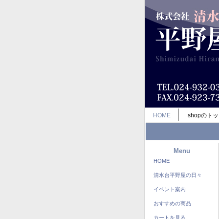
HOME
shopのト
Menu
HOME
清水台平野屋の日々
イベント案内
おすすめの商品
カートを見る