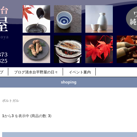
ップ
ブログ清水台平野屋の日々
イベント案内
shoping
ポルトガル
1
から
3
を表示中 (商品の数:
3
)