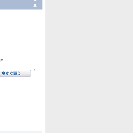
量.
1円
6