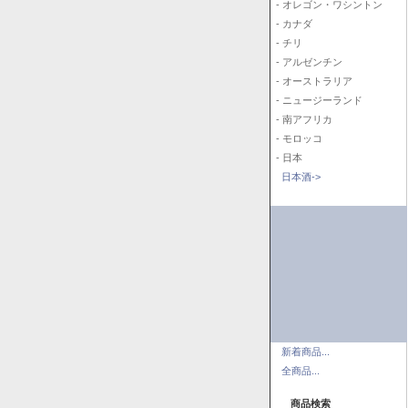
- オレゴン・ワシントン
- カナダ
- チリ
- アルゼンチン
- オーストラリア
- ニュージーランド
- 南アフリカ
- モロッコ
- 日本
日本酒->
新着商品...
全商品...
商品検索