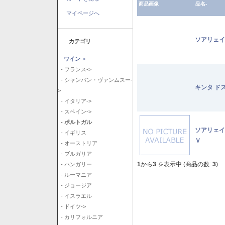
商品画像
品名-
マイページへ
ソアリェイ
カテゴリ
ワイン
->
- フランス->
- シャンパン・ヴァンムスー-
キンタ ド
>
- イタリア->
- スペイン->
- ポルトガル
ソアリェイ
- イギリス
Ｖ
- オーストリア
- ブルガリア
1
から
3
を表示中 (商品の数:
3
)
- ハンガリー
- ルーマニア
- ジョージア
- イスラエル
- ドイツ->
- カリフォルニア