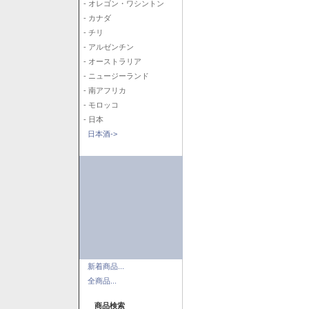
- オレゴン・ワシントン
- カナダ
- チリ
- アルゼンチン
- オーストラリア
- ニュージーランド
- 南アフリカ
- モロッコ
- 日本
日本酒->
新着商品...
全商品...
商品検索