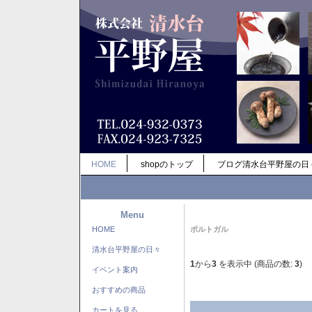
HOME
shopのトップ
ブログ清水台平野屋の日
Menu
HOME
ポルトガル
清水台平野屋の日々
1
から
3
を表示中 (商品の数:
3
)
イベント案内
おすすめの商品
カートを見る