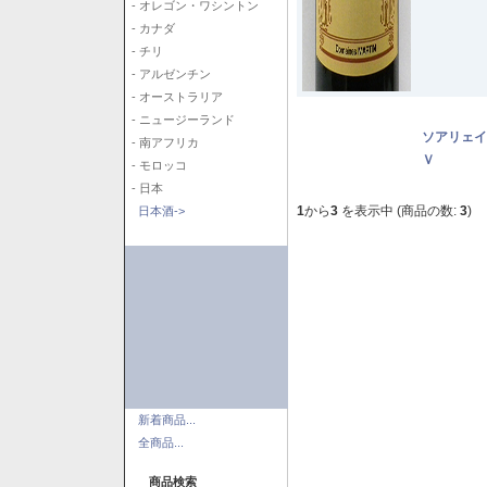
- オレゴン・ワシントン
- カナダ
- チリ
- アルゼンチン
- オーストラリア
- ニュージーランド
ソアリェイ
- 南アフリカ
Ｖ
- モロッコ
- 日本
1
から
3
を表示中 (商品の数:
3
)
日本酒->
新着商品...
全商品...
商品検索