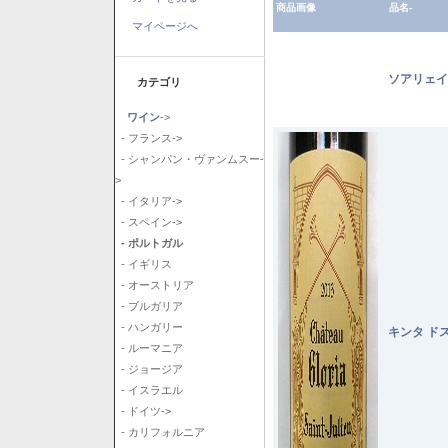
商品画像
品名-
マイページへ
ソアリェイ
カテゴリ
ワイン
->
- フランス->
- シャンパン・ヴァンムスー-
>
- イタリア->
- スペイン->
- ポルトガル
- イギリス
- オーストリア
- ブルガリア
- ハンガリー
キンタ ド
- ルーマニア
- ジョージア
- イスラエル
- ドイツ->
- カリフォルニア