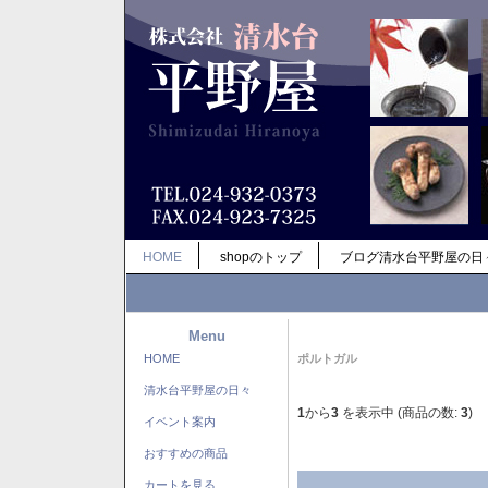
HOME
shopのトップ
ブログ清水台平野屋の日
Menu
HOME
ポルトガル
清水台平野屋の日々
1
から
3
を表示中 (商品の数:
3
)
イベント案内
おすすめの商品
カートを見る