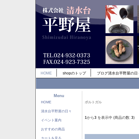
HOME
shopのトップ
ブログ清水台平野屋の日
Menu
HOME
ポルトガル
清水台平野屋の日々
1
から
3
を表示中 (商品の数:
3
)
イベント案内
おすすめの商品
カートを見る