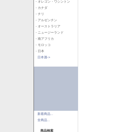
- オレゴン・ワシントン
- カナダ
- チリ
- アルゼンチン
- オーストラリア
- ニュージーランド
- 南アフリカ
- モロッコ
- 日本
日本酒->
新着商品...
全商品...
商品検索