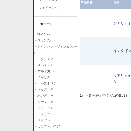
商品画像
品名-
マイページへ
ソアリェイ
カテゴリ
ワイン
->
- フランス->
- シャンパン・ヴァンムスー-
キンタ ド
>
- イタリア->
- スペイン->
- ポルトガル
ソアリェイ
- イギリス
Ｖ
- オーストリア
- ブルガリア
1
から
3
を表示中 (商品の数:
3
)
- ハンガリー
- ルーマニア
- ジョージア
- イスラエル
- ドイツ->
- カリフォルニア