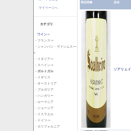
商品画像
品名-
マイページへ
カテゴリ
ワイン
->
- フランス->
- シャンパン・ヴァンムスー-
>
- イタリア->
- スペイン->
ソアリェイ
- ポルトガル
- イギリス
- オーストリア
- ブルガリア
- ハンガリー
- ルーマニア
- ジョージア
- イスラエル
- ドイツ->
- カリフォルニア