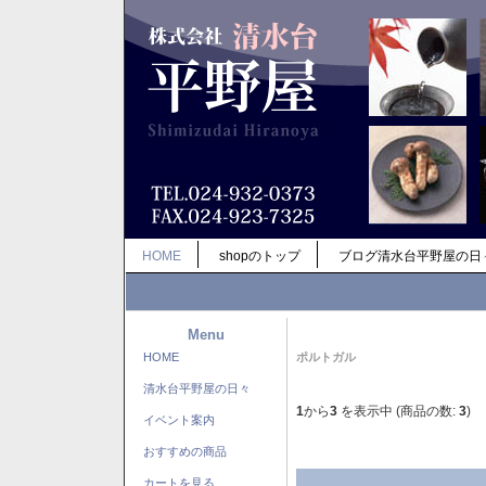
HOME
shopのトップ
ブログ清水台平野屋の日
Menu
HOME
ポルトガル
清水台平野屋の日々
1
から
3
を表示中 (商品の数:
3
)
イベント案内
おすすめの商品
カートを見る