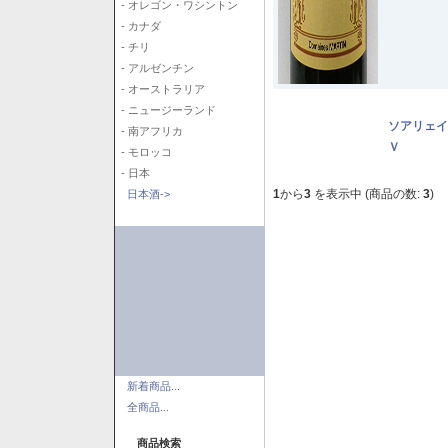
- オレゴン・ワシントン
- カナダ
- チリ
- アルゼンチン
- オーストラリア
- ニュージーランド
ソアリェイ
- 南アフリカ
Ｖ
- モロッコ
- 日本
1
から
3
を表示中 (商品の数:
3
)
日本酒->
新着商品...
全商品...
商品検索