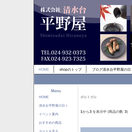
HOME
shopのトップ
ブログ清水台平野屋の日
Menu
HOME
ポルトガル
清水台平野屋の日々
1
から
3
を表示中 (商品の数:
3
)
イベント案内
おすすめの商品
カートを見る