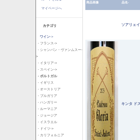
商品画像
品名-
マイページへ
ソアリェイ
カテゴリ
ワイン
->
- フランス->
- シャンパン・ヴァンムスー-
>
- イタリア->
- スペイン->
- ポルトガル
- イギリス
- オーストリア
- ブルガリア
- ハンガリー
キンタ ド
- ルーマニア
- ジョージア
- イスラエル
- ドイツ->
- カリフォルニア