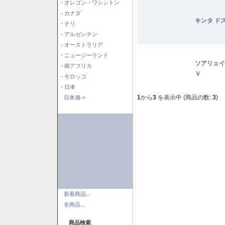
- オレゴン・ワシントン
- カナダ
キンタ ド
- チリ
- アルゼンチン
- オーストラリア
- ニュージーランド
ソアリェイ
- 南アフリカ
Ｖ
- モロッコ
- 日本
1
から
3
を表示中 (商品の数:
3
)
日本酒->
新着商品...
全商品...
商品検索