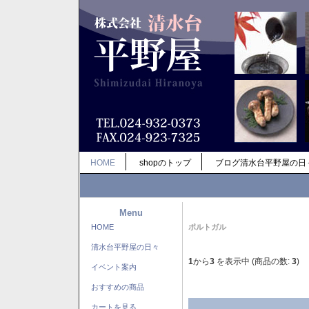
HOME
shopのトップ
ブログ清水台平野屋の日
Menu
HOME
ポルトガル
清水台平野屋の日々
1
から
3
を表示中 (商品の数:
3
)
イベント案内
おすすめの商品
カートを見る