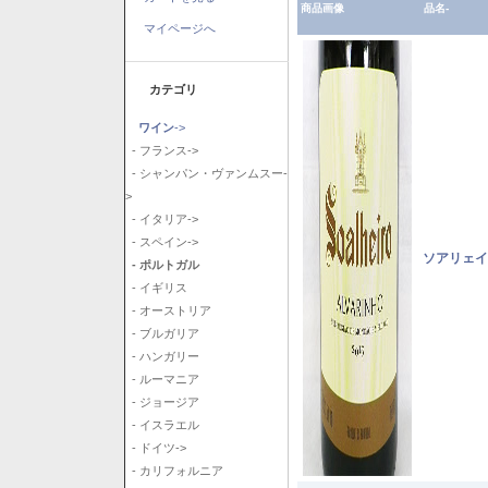
商品画像
品名-
マイページへ
カテゴリ
ワイン
->
- フランス->
- シャンパン・ヴァンムスー-
>
- イタリア->
- スペイン->
ソアリェイ
- ポルトガル
- イギリス
- オーストリア
- ブルガリア
- ハンガリー
- ルーマニア
- ジョージア
- イスラエル
- ドイツ->
- カリフォルニア