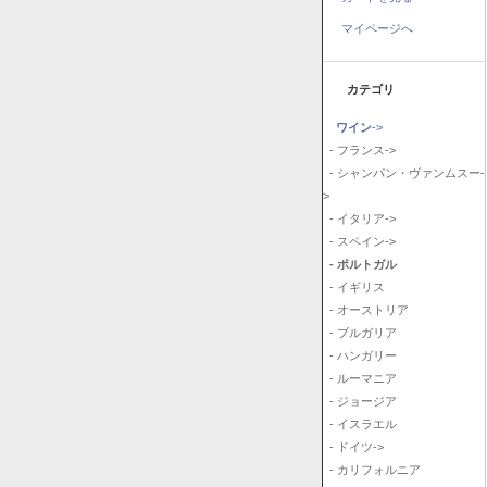
マイページへ
カテゴリ
ワイン
->
- フランス->
- シャンパン・ヴァンムスー-
>
- イタリア->
- スペイン->
- ポルトガル
- イギリス
- オーストリア
- ブルガリア
- ハンガリー
- ルーマニア
- ジョージア
- イスラエル
- ドイツ->
- カリフォルニア