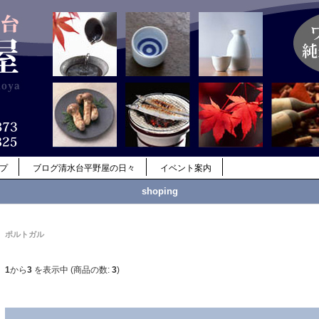
ップ
ブログ清水台平野屋の日々
イベント案内
shoping
ポルトガル
1
から
3
を表示中 (商品の数:
3
)