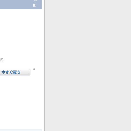
量.
1円
6