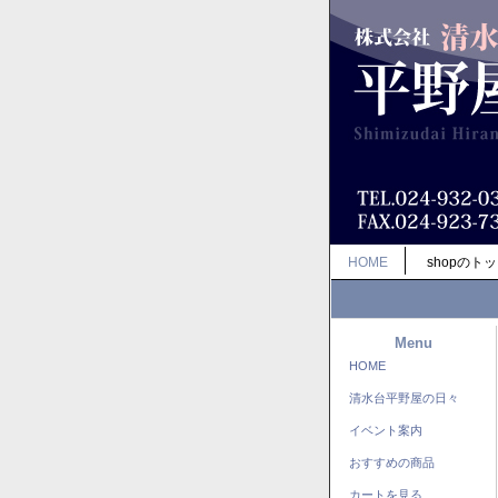
HOME
shopのト
Menu
HOME
清水台平野屋の日々
イベント案内
おすすめの商品
カートを見る