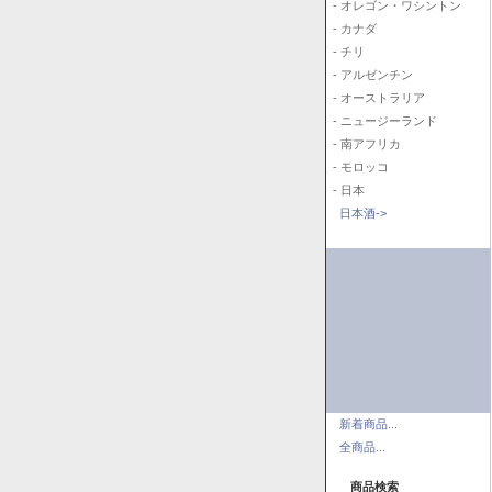
- オレゴン・ワシントン
- カナダ
- チリ
- アルゼンチン
- オーストラリア
- ニュージーランド
- 南アフリカ
- モロッコ
- 日本
日本酒->
新着商品...
全商品...
商品検索