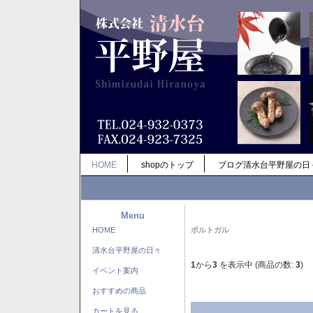
HOME
shopのトップ
ブログ清水台平野屋の日
Menu
HOME
ポルトガル
清水台平野屋の日々
1
から
3
を表示中 (商品の数:
3
)
イベント案内
おすすめの商品
カートを見る