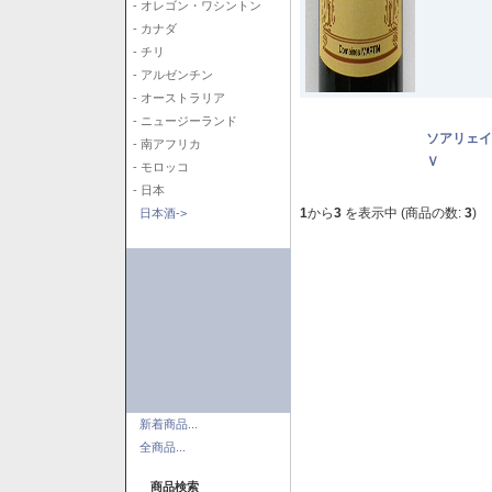
- オレゴン・ワシントン
- カナダ
- チリ
- アルゼンチン
- オーストラリア
- ニュージーランド
ソアリェイ
- 南アフリカ
Ｖ
- モロッコ
- 日本
1
から
3
を表示中 (商品の数:
3
)
日本酒->
新着商品...
全商品...
商品検索