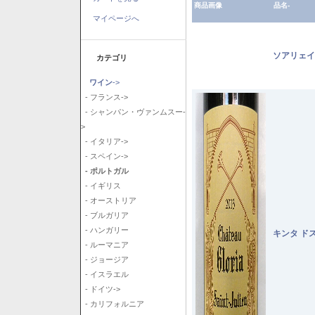
商品画像
品名-
マイページへ
ソアリェイ
カテゴリ
ワイン
->
- フランス->
- シャンパン・ヴァンムスー-
>
- イタリア->
- スペイン->
- ポルトガル
- イギリス
- オーストリア
- ブルガリア
- ハンガリー
キンタ ド
- ルーマニア
- ジョージア
- イスラエル
- ドイツ->
- カリフォルニア