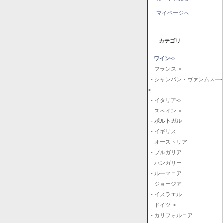
マイページへ
カテゴリ
ワイン
->
- フランス->
- シャンパン・ヴァンムスー-
>
- イタリア->
- スペイン->
- ポルトガル
- イギリス
- オーストリア
- ブルガリア
- ハンガリー
- ルーマニア
- ジョージア
- イスラエル
- ドイツ->
- カリフォルニア