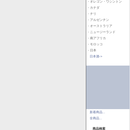
- オレゴン・ワシントン
- カナダ
- チリ
- アルゼンチン
- オーストラリア
- ニュージーランド
- 南アフリカ
- モロッコ
- 日本
日本酒->
新着商品...
全商品...
商品検索