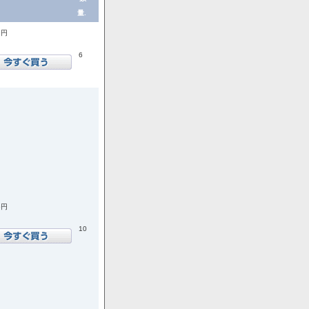
量.
1円
6
6円
10