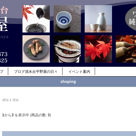
ップ
ブログ清水台平野屋の日々
イベント案内
shoping
ポルトガル
1
から
3
を表示中 (商品の数:
3
)