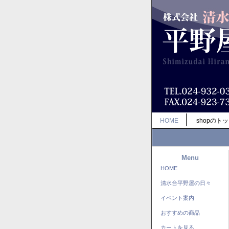
HOME
shopのト
Menu
HOME
清水台平野屋の日々
イベント案内
おすすめの商品
カートを見る