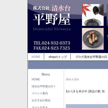
HOME
shopのトップ
ブログ清水台平野屋の日
Menu
HOME
ポルトガル
清水台平野屋の日々
1
から
3
を表示中 (商品の数:
3
)
イベント案内
おすすめの商品
カートを見る