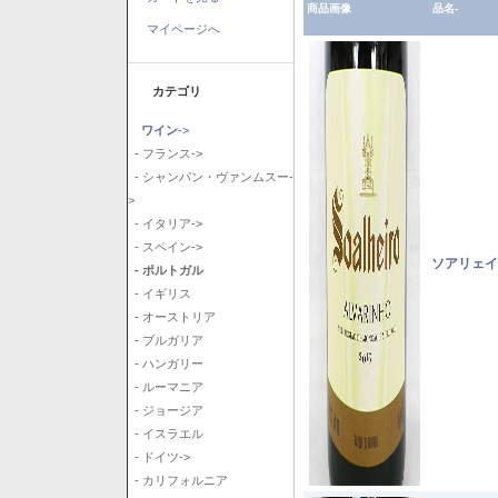
商品画像
品名-
マイページへ
カテゴリ
ワイン
->
- フランス->
- シャンパン・ヴァンムスー-
>
- イタリア->
- スペイン->
ソアリェイ
- ポルトガル
- イギリス
- オーストリア
- ブルガリア
- ハンガリー
- ルーマニア
- ジョージア
- イスラエル
- ドイツ->
- カリフォルニア