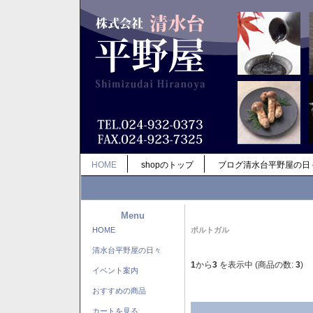
HOME
shopのトップ
ブログ清水台平野屋の日
Menu
HOME
ポルトガル
清水台平野屋の日々
1
から
3
を表示中 (商品の数:
3
)
イベント案内
おすすめの商品
カートを見る