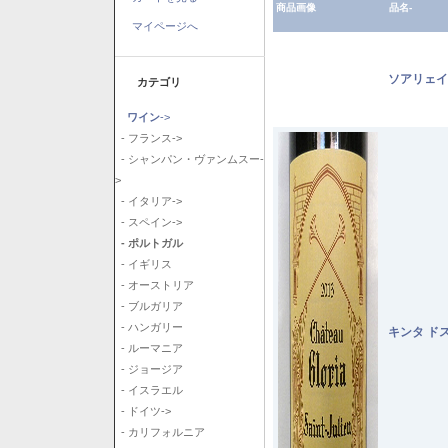
商品画像
品名-
マイページへ
ソアリェイ
カテゴリ
ワイン
->
- フランス->
- シャンパン・ヴァンムスー-
>
- イタリア->
- スペイン->
- ポルトガル
- イギリス
- オーストリア
- ブルガリア
- ハンガリー
キンタ ド
- ルーマニア
- ジョージア
- イスラエル
- ドイツ->
- カリフォルニア