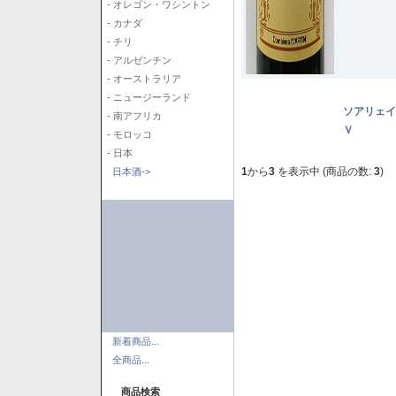
- オレゴン・ワシントン
- カナダ
- チリ
- アルゼンチン
- オーストラリア
- ニュージーランド
ソアリェイ
- 南アフリカ
Ｖ
- モロッコ
- 日本
1
から
3
を表示中 (商品の数:
3
)
日本酒->
新着商品...
全商品...
商品検索