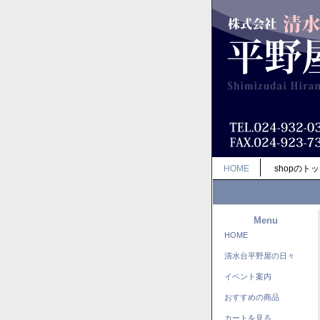
HOME
shopのト
Menu
HOME
清水台平野屋の日々
イベント案内
おすすめの商品
カートを見る