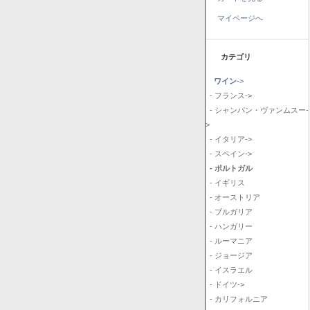
マイページへ
カテゴリ
ワイン
->
- フランス->
- シャンパン・ヴァンムスー-
>
- イタリア->
- スペイン->
- ポルトガル
- イギリス
- オーストリア
- ブルガリア
- ハンガリー
- ルーマニア
- ジョージア
- イスラエル
- ドイツ->
- カリフォルニア