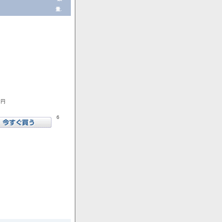
量.
1円
6