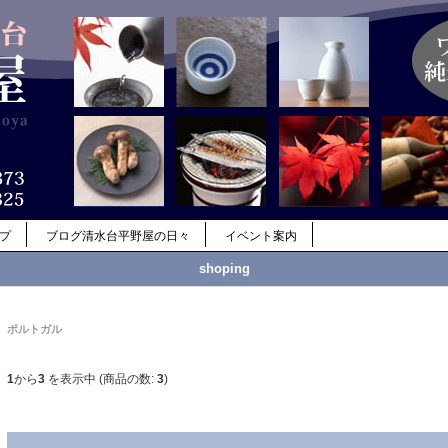
ップ
ブログ清水台平野屋の日々
イベント案内
shoping
ポルトガル
1
から
3
を表示中 (商品の数:
3
)