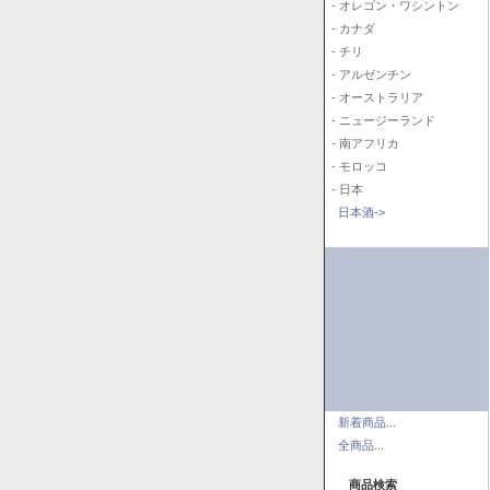
- オレゴン・ワシントン
- カナダ
- チリ
- アルゼンチン
- オーストラリア
- ニュージーランド
- 南アフリカ
- モロッコ
- 日本
日本酒->
新着商品...
全商品...
商品検索