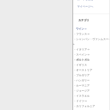
マイページへ
カテゴリ
ワイン
->
- フランス->
- シャンパン・ヴァンムスー-
>
- イタリア->
- スペイン->
- ポルトガル
- イギリス
- オーストリア
- ブルガリア
- ハンガリー
- ルーマニア
- ジョージア
- イスラエル
- ドイツ->
- カリフォルニア