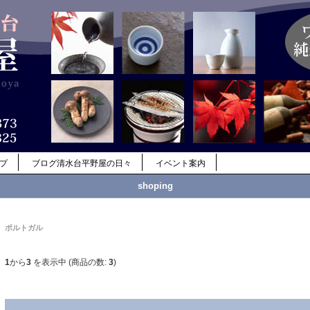
ップ
ブログ清水台平野屋の日々
イベント案内
shoping
ポルトガル
1
から
3
を表示中 (商品の数:
3
)