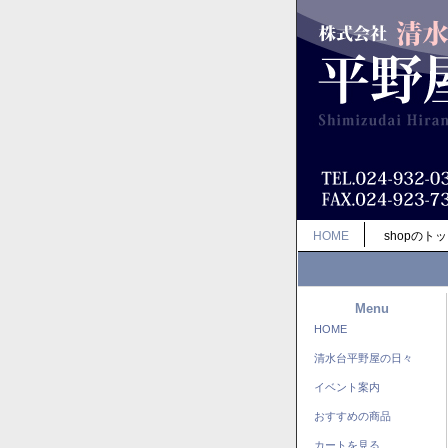
HOME
shopのト
Menu
HOME
清水台平野屋の日々
イベント案内
おすすめの商品
カートを見る