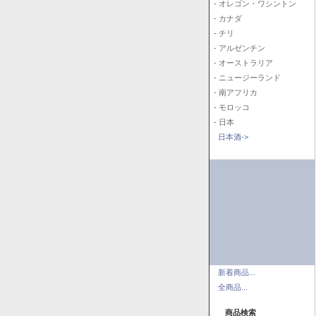
- オレゴン・ワシントン
- カナダ
- チリ
- アルゼンチン
- オーストラリア
- ニュージーランド
- 南アフリカ
- モロッコ
- 日本
日本酒->
新着商品...
全商品...
商品検索