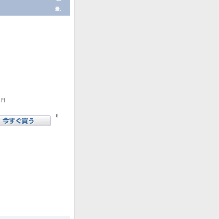
量.
1円
6