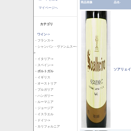
商品画像
品名-
マイページへ
カテゴリ
ワイン
->
- フランス->
- シャンパン・ヴァンムスー-
>
- イタリア->
- スペイン->
ソアリェイ
- ポルトガル
- イギリス
- オーストリア
- ブルガリア
- ハンガリー
- ルーマニア
- ジョージア
- イスラエル
- ドイツ->
- カリフォルニア