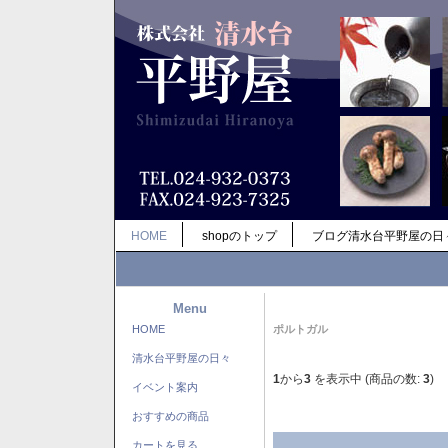
HOME
shopのトップ
ブログ清水台平野屋の日
Menu
HOME
ポルトガル
清水台平野屋の日々
1
から
3
を表示中 (商品の数:
3
)
イベント案内
おすすめの商品
カートを見る