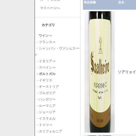
商品画像
品名-
マイページへ
カテゴリ
ワイン
->
- フランス->
- シャンパン・ヴァンムスー-
>
- イタリア->
- スペイン->
ソアリェイ
- ポルトガル
- イギリス
- オーストリア
- ブルガリア
- ハンガリー
- ルーマニア
- ジョージア
- イスラエル
- ドイツ->
- カリフォルニア