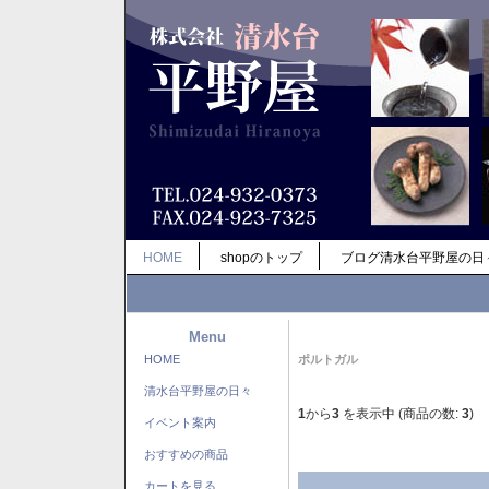
HOME
shopのトップ
ブログ清水台平野屋の日
Menu
HOME
ポルトガル
清水台平野屋の日々
1
から
3
を表示中 (商品の数:
3
)
イベント案内
おすすめの商品
カートを見る