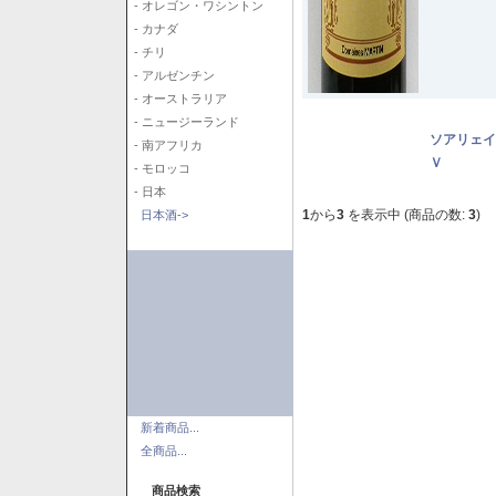
- オレゴン・ワシントン
- カナダ
- チリ
- アルゼンチン
- オーストラリア
- ニュージーランド
ソアリェイ
- 南アフリカ
Ｖ
- モロッコ
- 日本
1
から
3
を表示中 (商品の数:
3
)
日本酒->
新着商品...
全商品...
商品検索