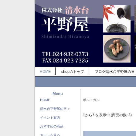
HOME
shopのトップ
ブログ清水台平野屋の日
Menu
HOME
ポルトガル
清水台平野屋の日々
1
から
3
を表示中 (商品の数:
3
)
イベント案内
おすすめの商品
カートを見る