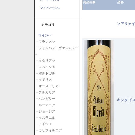
商品画像
品名-
マイページへ
ソアリェイ
カテゴリ
ワイン
->
- フランス->
- シャンパン・ヴァンムスー-
>
- イタリア->
- スペイン->
- ポルトガル
- イギリス
- オーストリア
- ブルガリア
- ハンガリー
キンタ ド
- ルーマニア
- ジョージア
- イスラエル
- ドイツ->
- カリフォルニア