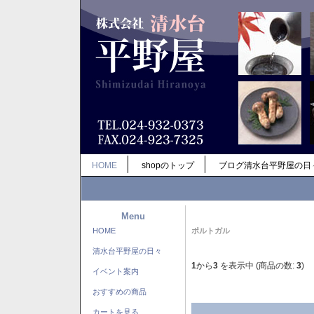
HOME
shopのトップ
ブログ清水台平野屋の日
Menu
HOME
ポルトガル
清水台平野屋の日々
1
から
3
を表示中 (商品の数:
3
)
イベント案内
おすすめの商品
カートを見る