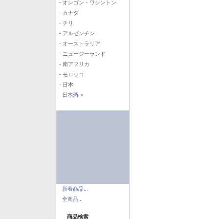
- オレゴン・ワシントン
- カナダ
- チリ
- アルゼンチン
- オーストラリア
- ニュージーランド
- 南アフリカ
- モロッコ
- 日本
日本酒->
新着商品...
全商品...
商品検索