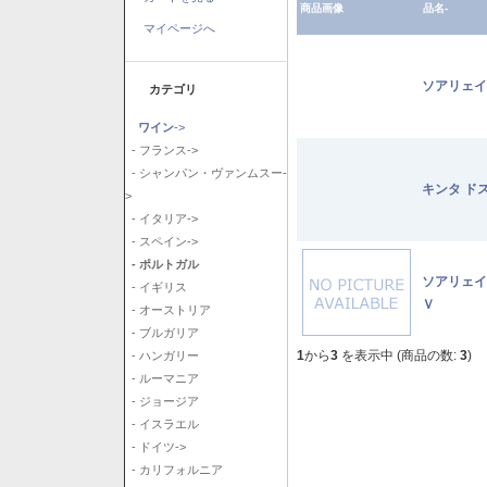
商品画像
品名-
マイページへ
ソアリェイ
カテゴリ
ワイン
->
- フランス->
- シャンパン・ヴァンムスー-
キンタ ド
>
- イタリア->
- スペイン->
- ポルトガル
ソアリェイ
- イギリス
Ｖ
- オーストリア
- ブルガリア
1
から
3
を表示中 (商品の数:
3
)
- ハンガリー
- ルーマニア
- ジョージア
- イスラエル
- ドイツ->
- カリフォルニア