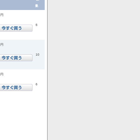
量.
1円
6
6円
10
0円
6