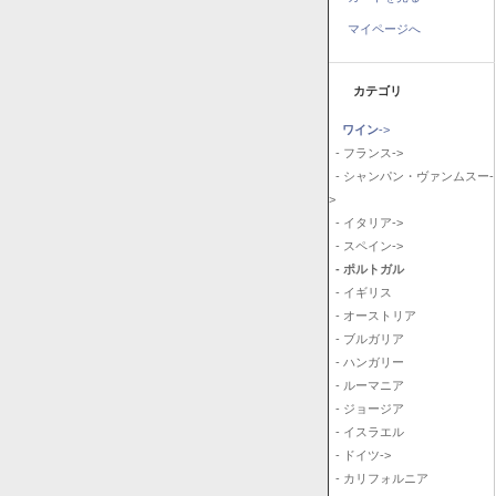
マイページへ
カテゴリ
ワイン
->
- フランス->
- シャンパン・ヴァンムスー-
>
- イタリア->
- スペイン->
- ポルトガル
- イギリス
- オーストリア
- ブルガリア
- ハンガリー
- ルーマニア
- ジョージア
- イスラエル
- ドイツ->
- カリフォルニア