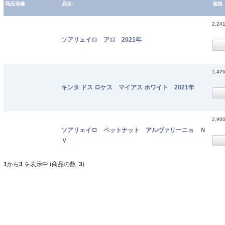
商品画像
品名-
価格
2,24
ソアリェイロ アロ 2021年
1,42
キンタ ドス ロケス マイアス ホワイト 2021年
2,90
ソアリェイロ ペットナット アルヴァリーニョ Ｎ
Ｖ
1
から
3
を表示中 (商品の数:
3
)