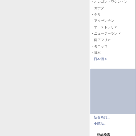
- オレゴン・ワシントン
- カナダ
- チリ
- アルゼンチン
- オーストラリア
- ニュージーランド
- 南アフリカ
- モロッコ
- 日本
日本酒->
新着商品...
全商品...
商品検索