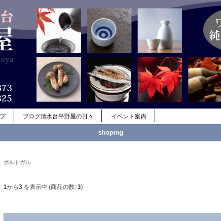
ップ
ブログ清水台平野屋の日々
イベント案内
shoping
ポルトガル
1
から
3
を表示中 (商品の数:
3
)