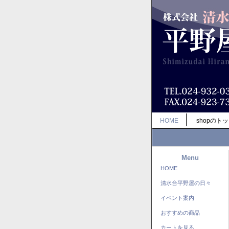
HOME
shopのト
Menu
HOME
清水台平野屋の日々
イベント案内
おすすめの商品
カートを見る