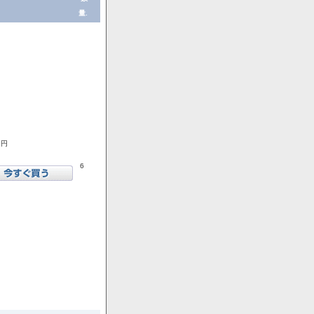
量.
1円
6