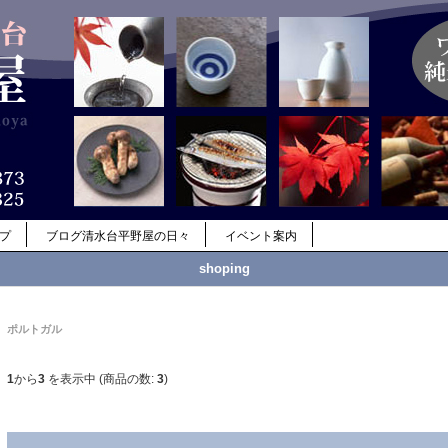
ップ
ブログ清水台平野屋の日々
イベント案内
shoping
ポルトガル
1
から
3
を表示中 (商品の数:
3
)