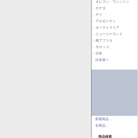
- オレゴン・ワシントン
- カナダ
- チリ
- アルゼンチン
- オーストラリア
- ニュージーランド
- 南アフリカ
- モロッコ
- 日本
日本酒->
新着商品...
全商品...
商品検索