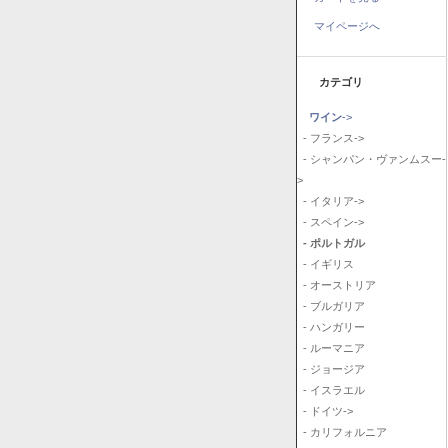
マイページへ
カテゴリ
ワイン
->
- フランス->
- シャンパン・ヴァンムスー-
>
- イタリア->
- スペイン->
- ポルトガル
- イギリス
- オーストリア
- ブルガリア
- ハンガリー
- ルーマニア
- ジョージア
- イスラエル
- ドイツ->
- カリフォルニア