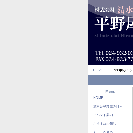
HOME
shopのト
Menu
HOME
清水台平野屋の日々
イベント案内
おすすめの商品
カートを見る