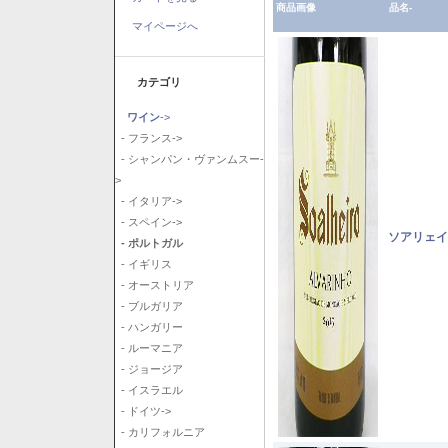
商品画像
品名-
マイページへ
カテゴリ
ワイン
->
- フランス->
- シャンパン・ヴァンムスー-
>
- イタリア->
- スペイン->
ソアリェイ
- ポルトガル
- イギリス
- オーストリア
- ブルガリア
- ハンガリー
- ルーマニア
- ジョージア
- イスラエル
- ドイツ->
- カリフォルニア