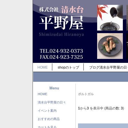
HOME
shopのトップ
ブログ清水台平野屋の日
Menu
HOME
ポルトガル
清水台平野屋の日々
1
から
3
を表示中 (商品の数:
3
)
イベント案内
おすすめの商品
カートを見る