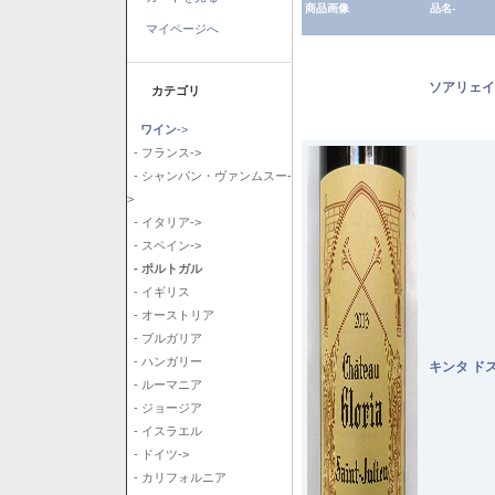
商品画像
品名-
マイページへ
ソアリェイ
カテゴリ
ワイン
->
- フランス->
- シャンパン・ヴァンムスー-
>
- イタリア->
- スペイン->
- ポルトガル
- イギリス
- オーストリア
- ブルガリア
- ハンガリー
キンタ ド
- ルーマニア
- ジョージア
- イスラエル
- ドイツ->
- カリフォルニア