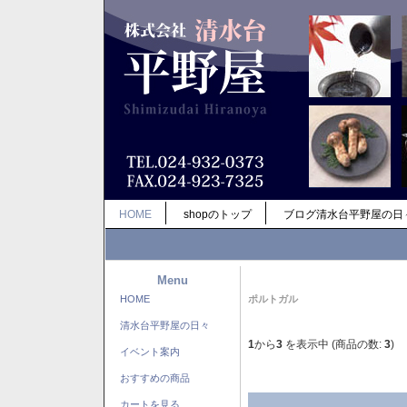
HOME
shopのトップ
ブログ清水台平野屋の日
Menu
HOME
ポルトガル
清水台平野屋の日々
1
から
3
を表示中 (商品の数:
3
)
イベント案内
おすすめの商品
カートを見る