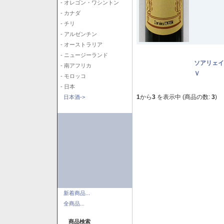
- オレゴン・ワシントン
- カナダ
- チリ
- アルゼンチン
- オーストラリア
- ニュージーランド
ソアリェイ
- 南アフリカ
Ｖ
- モロッコ
- 日本
1
から
3
を表示中 (商品の数:
3
)
日本酒->
新着商品...
全商品...
商品検索