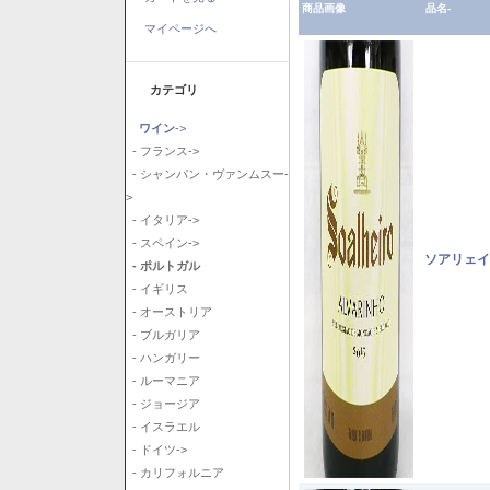
商品画像
品名-
マイページへ
カテゴリ
ワイン
->
- フランス->
- シャンパン・ヴァンムスー-
>
- イタリア->
- スペイン->
ソアリェイ
- ポルトガル
- イギリス
- オーストリア
- ブルガリア
- ハンガリー
- ルーマニア
- ジョージア
- イスラエル
- ドイツ->
- カリフォルニア