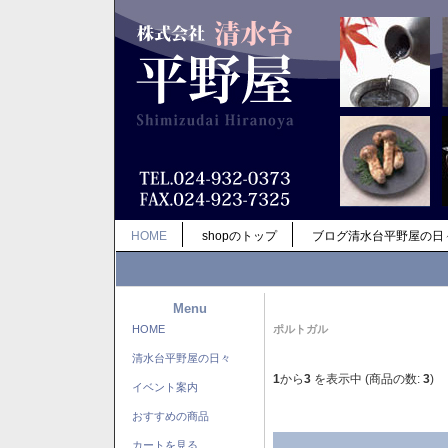
HOME
shopのトップ
ブログ清水台平野屋の日
Menu
HOME
ポルトガル
清水台平野屋の日々
1
から
3
を表示中 (商品の数:
3
)
イベント案内
おすすめの商品
カートを見る