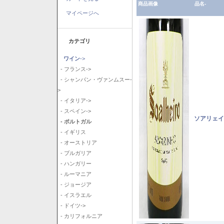
商品画像
品名-
マイページへ
カテゴリ
ワイン
->
- フランス->
- シャンパン・ヴァンムスー-
>
- イタリア->
- スペイン->
ソアリェイ
- ポルトガル
- イギリス
- オーストリア
- ブルガリア
- ハンガリー
- ルーマニア
- ジョージア
- イスラエル
- ドイツ->
- カリフォルニア