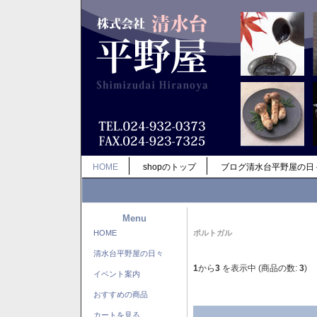
HOME
shopのトップ
ブログ清水台平野屋の日
Menu
HOME
ポルトガル
清水台平野屋の日々
1
から
3
を表示中 (商品の数:
3
)
イベント案内
おすすめの商品
カートを見る