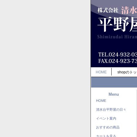
HOME
shopのト
Menu
HOME
清水台平野屋の日々
イベント案内
おすすめの商品
カートを見る