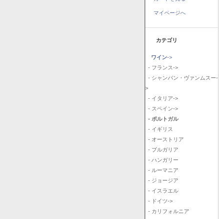
マイページへ
カテゴリ
ワイン
->
- フランス->
- シャンパン・ヴァンムスー-
>
- イタリア->
- スペイン->
- ポルトガル
- イギリス
- オーストリア
- ブルガリア
- ハンガリー
- ルーマニア
- ジョージア
- イスラエル
- ドイツ->
- カリフォルニア