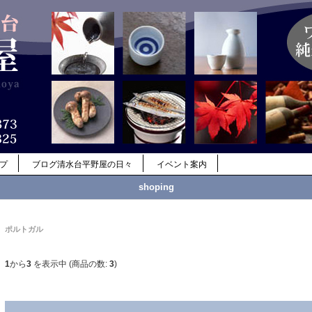
ップ
ブログ清水台平野屋の日々
イベント案内
shoping
ポルトガル
1
から
3
を表示中 (商品の数:
3
)