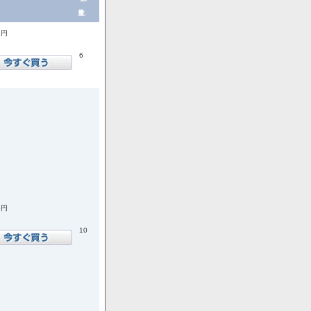
量.
1円
6
6円
10