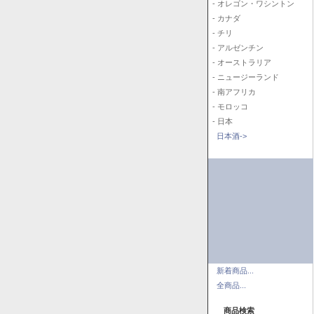
- オレゴン・ワシントン
- カナダ
- チリ
- アルゼンチン
- オーストラリア
- ニュージーランド
- 南アフリカ
- モロッコ
- 日本
日本酒->
新着商品...
全商品...
商品検索