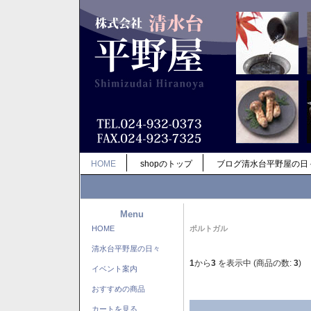
HOME
shopのトップ
ブログ清水台平野屋の日
Menu
HOME
ポルトガル
清水台平野屋の日々
1
から
3
を表示中 (商品の数:
3
)
イベント案内
おすすめの商品
カートを見る