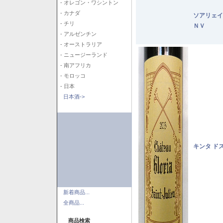
- オレゴン・ワシントン
- カナダ
ソアリェ
- チリ
ＮＶ
- アルゼンチン
- オーストラリア
- ニュージーランド
- 南アフリカ
- モロッコ
- 日本
日本酒->
キンタ ド
新着商品...
全商品...
商品検索