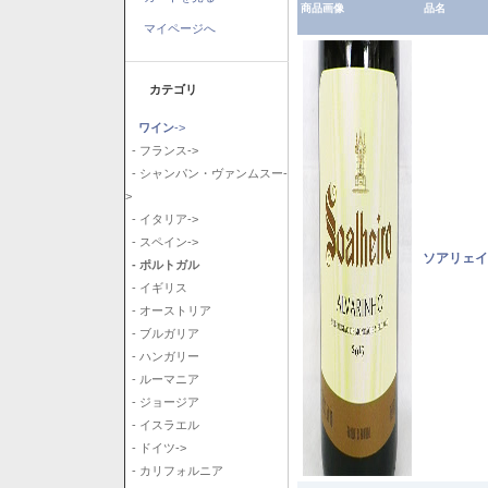
商品画像
品名
マイページへ
カテゴリ
ワイン
->
- フランス->
- シャンパン・ヴァンムスー-
>
- イタリア->
- スペイン->
ソアリェイ
- ポルトガル
- イギリス
- オーストリア
- ブルガリア
- ハンガリー
- ルーマニア
- ジョージア
- イスラエル
- ドイツ->
- カリフォルニア