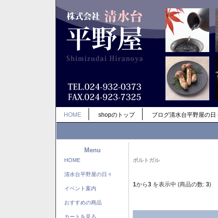
HOME
shopのトップ
ブログ清水台平野屋の日
Menu
HOME
ポルトガル
清水台平野屋の日々
1
から
3
を表示中 (商品の数:
3
)
イベント案内
おすすめの商品
カートを見る