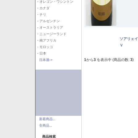
- オレゴン・ワシントン
- カナダ
- チリ
- アルゼンチン
- オーストラリア
- ニュージーランド
ソアリェイ
- 南アフリカ
Ｖ
- モロッコ
- 日本
1
から
3
を表示中 (商品の数:
3
)
日本酒->
新着商品...
全商品...
商品検索