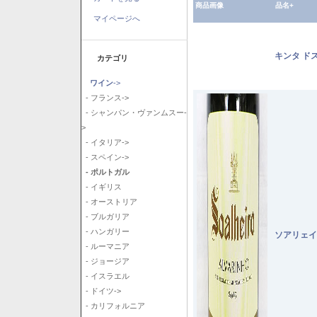
商品画像
品名+
マイページへ
キンタ ド
カテゴリ
ワイン
->
- フランス->
- シャンパン・ヴァンムスー-
>
- イタリア->
- スペイン->
- ポルトガル
- イギリス
- オーストリア
- ブルガリア
- ハンガリー
ソアリェイ
- ルーマニア
- ジョージア
- イスラエル
- ドイツ->
- カリフォルニア