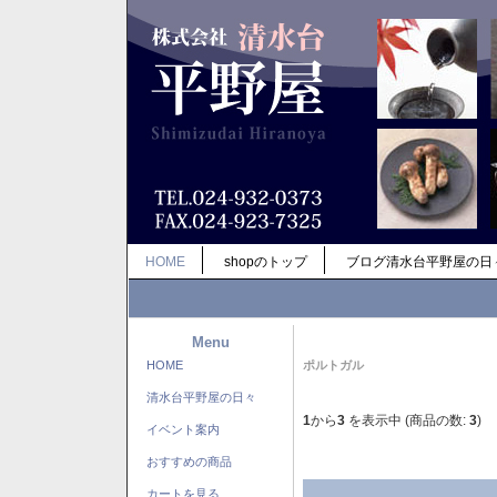
HOME
shopのトップ
ブログ清水台平野屋の日
Menu
HOME
ポルトガル
清水台平野屋の日々
1
から
3
を表示中 (商品の数:
3
)
イベント案内
おすすめの商品
カートを見る