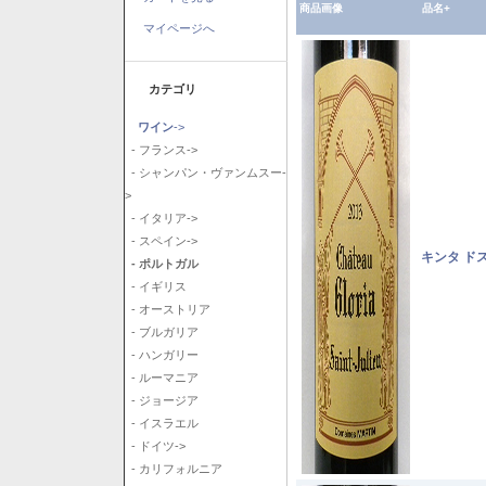
商品画像
品名+
マイページへ
カテゴリ
ワイン
->
- フランス->
- シャンパン・ヴァンムスー-
>
- イタリア->
- スペイン->
キンタ ド
- ポルトガル
- イギリス
- オーストリア
- ブルガリア
- ハンガリー
- ルーマニア
- ジョージア
- イスラエル
- ドイツ->
- カリフォルニア