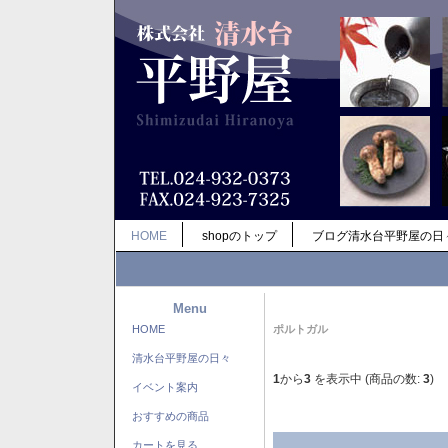
HOME
shopのトップ
ブログ清水台平野屋の日
Menu
HOME
ポルトガル
清水台平野屋の日々
1
から
3
を表示中 (商品の数:
3
)
イベント案内
おすすめの商品
カートを見る