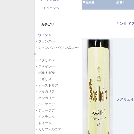
商品画像
品名+
マイページへ
キンタ ド
カテゴリ
ワイン
->
- フランス->
- シャンパン・ヴァンムスー-
>
- イタリア->
- スペイン->
- ポルトガル
- イギリス
- オーストリア
- ブルガリア
- ハンガリー
ソアリェイ
- ルーマニア
- ジョージア
- イスラエル
- ドイツ->
- カリフォルニア