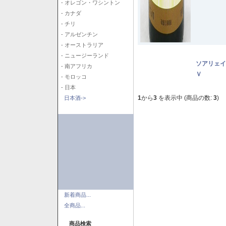
- オレゴン・ワシントン
- カナダ
- チリ
- アルゼンチン
- オーストラリア
- ニュージーランド
ソアリェイ
- 南アフリカ
Ｖ
- モロッコ
- 日本
1
から
3
を表示中 (商品の数:
3
)
日本酒->
新着商品...
全商品...
商品検索