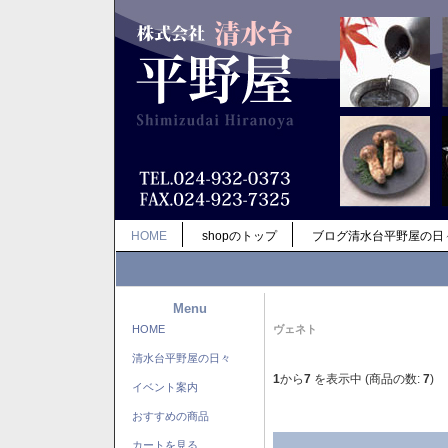
HOME
shopのトップ
ブログ清水台平野屋の日
Menu
HOME
ヴェネト
清水台平野屋の日々
1
から
7
を表示中 (商品の数:
7
)
イベント案内
おすすめの商品
カートを見る