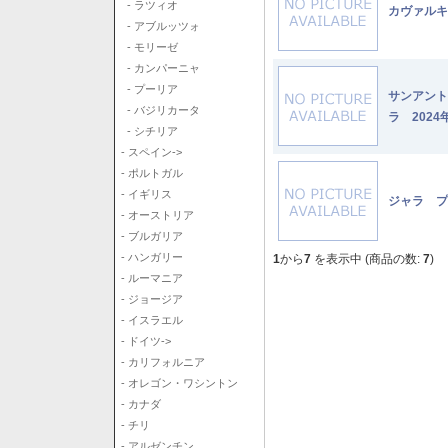
- ラツィオ
カヴァルキ
- アブルッツォ
- モリーゼ
- カンパーニャ
- プーリア
サンアント
- バジリカータ
ラ 2024
- シチリア
- スペイン->
- ポルトガル
- イギリス
ジャラ プ
- オーストリア
- ブルガリア
- ハンガリー
1
から
7
を表示中 (商品の数:
7
)
- ルーマニア
- ジョージア
- イスラエル
- ドイツ->
- カリフォルニア
- オレゴン・ワシントン
- カナダ
- チリ
- アルゼンチン