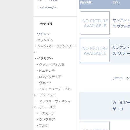
商品画像
品名-
マイページへ
サンアント
カテゴリ
ラ ヴァル
ワイン
->
- フランス->
- シャンパン・ヴァンムスー-
サンアント
>
スペリオー
- イタリア
->
- ヴァレ・ダオスタ
- ピエモンテ
- ロンバルディア
ジーニ ソ
- ヴェネト
- トレンティーノ・アル
ト・アディジェ
- フリウリ・ヴェネツィ
カ ルガー
ア・ジューリア
年 白
- トスカーナ
- ウンブリア
- マルケ