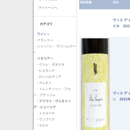
商品画像
品名-
マイページへ
ヴィエ デ
カテゴリ
ドネ 202
ワイン
->
- フランス->
- シャンパン・ヴァンムスー-
>
- イタリア
->
- ヴァレ・ダオスタ
- ピエモンテ
- ロンバルディア
- ヴェネト
- トレンティーノ・アル
ヴィエ デ
ト・アディジェ
ン 2022
- フリウリ・ヴェネツィ
ア・ジューリア
- トスカーナ
- ウンブリア
- マルケ