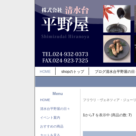
HOME
shopのトップ
ブログ清水台平野屋の日
Menu
HOME
フリウリ・ヴェネツィア・ジュー
清水台平野屋の日々
1
から
7
を表示中 (商品の数:
7
)
イベント案内
おすすめの商品
カートを見る