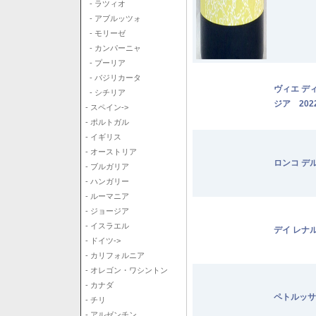
- ラツィオ
- アブルッツォ
- モリーゼ
- カンパーニャ
- プーリア
- バジリカータ
ヴィエ デ
- シチリア
ジア 202
- スペイン->
- ポルトガル
- イギリス
- オーストリア
ロンコ デ
- ブルガリア
- ハンガリー
- ルーマニア
- ジョージア
- イスラエル
デイ レナ
- ドイツ->
- カリフォルニア
- オレゴン・ワシントン
- カナダ
ペトルッサ
- チリ
- アルゼンチン