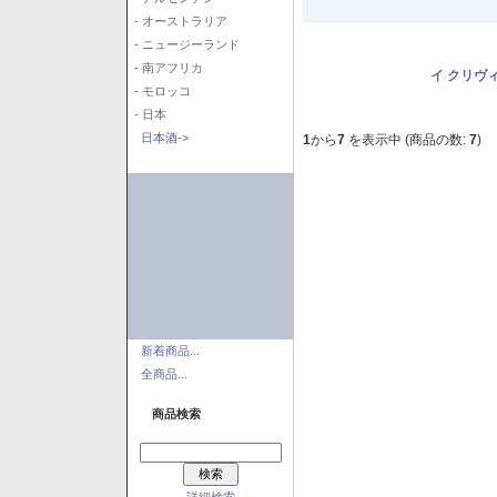
- オーストラリア
- ニュージーランド
- 南アフリカ
イ クリヴ
- モロッコ
- 日本
日本酒->
1
から
7
を表示中 (商品の数:
7
)
新着商品...
全商品...
商品検索
詳細検索