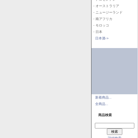
- オーストラリア
- ニュージーランド
- 南アフリカ
- モロッコ
- 日本
日本酒->
新着商品...
全商品...
商品検索
詳細検索