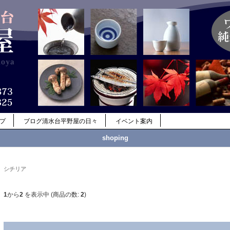
ップ
ブログ清水台平野屋の日々
イベント案内
shoping
シチリア
1
から
2
を表示中 (商品の数:
2
)