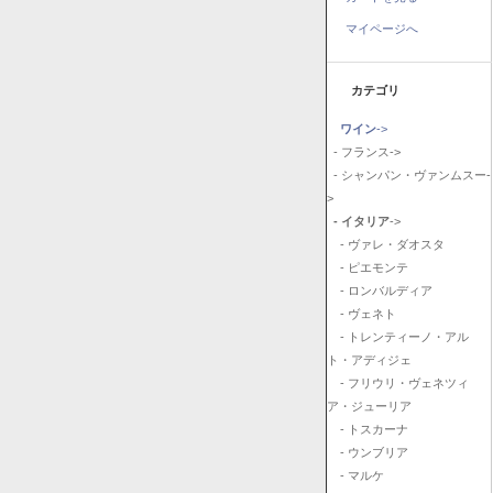
マイページへ
カテゴリ
ワイン
->
- フランス->
- シャンパン・ヴァンムスー-
>
- イタリア
->
- ヴァレ・ダオスタ
- ピエモンテ
- ロンバルディア
- ヴェネト
- トレンティーノ・アル
ト・アディジェ
- フリウリ・ヴェネツィ
ア・ジューリア
- トスカーナ
- ウンブリア
- マルケ