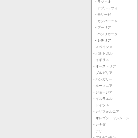
- ラツィオ
- アブルッツォ
- モリーゼ
- カンパーニャ
- プーリア
- バジリカータ
- シチリア
- スペイン->
- ポルトガル
- イギリス
- オーストリア
- ブルガリア
- ハンガリー
- ルーマニア
- ジョージア
- イスラエル
- ドイツ->
- カリフォルニア
- オレゴン・ワシントン
- カナダ
- チリ
- アルゼンチン