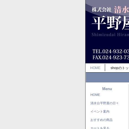
HOME
shopのト
Menu
HOME
清水台平野屋の日々
イベント案内
おすすめの商品
カートを見る