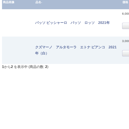
商品画像
品名-
価格
6,0
パッソ ピッシャーロ パッソ ロッソ 2021年
3,0
クズマーノ アルタモーラ エトナ ビアンコ 2021
年（白）
1
から
2
を表示中 (商品の数:
2
)