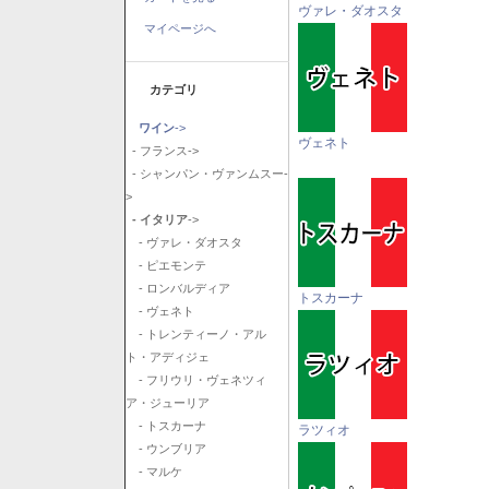
ヴァレ・ダオスタ
マイページへ
カテゴリ
ワイン
->
ヴェネト
- フランス->
- シャンパン・ヴァンムスー-
>
- イタリア
->
- ヴァレ・ダオスタ
- ピエモンテ
- ロンバルディア
トスカーナ
- ヴェネト
- トレンティーノ・アル
ト・アディジェ
- フリウリ・ヴェネツィ
ア・ジューリア
- トスカーナ
ラツィオ
- ウンブリア
- マルケ