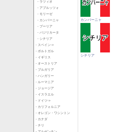
- ラツィオ
- アブルッツォ
- モリーゼ
カンパーニャ
- カンパーニャ
- プーリア
- バジリカータ
- シチリア
- スペイン->
- ポルトガル
シチリア
- イギリス
- オーストリア
- ブルガリア
- ハンガリー
- ルーマニア
- ジョージア
- イスラエル
- ドイツ->
- カリフォルニア
- オレゴン・ワシントン
- カナダ
- チリ
- アルゼンチン