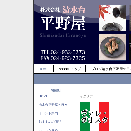
HOME
shopのトップ
ブログ清水台平野屋の日
Menu
HOME
イタリア
清水台平野屋の日々
イベント案内
おすすめの商品
カートを見る