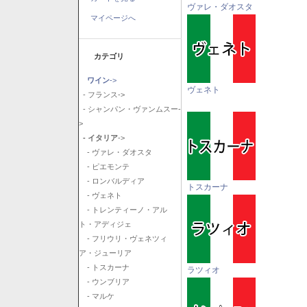
ヴァレ・ダオスタ
マイページへ
カテゴリ
ワイン
->
ヴェネト
- フランス->
- シャンパン・ヴァンムスー-
>
- イタリア
->
- ヴァレ・ダオスタ
- ピエモンテ
- ロンバルディア
トスカーナ
- ヴェネト
- トレンティーノ・アル
ト・アディジェ
- フリウリ・ヴェネツィ
ア・ジューリア
- トスカーナ
ラツィオ
- ウンブリア
- マルケ