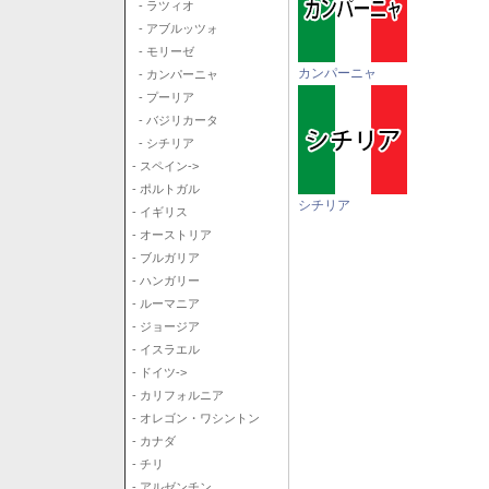
- ラツィオ
- アブルッツォ
- モリーゼ
カンパーニャ
- カンパーニャ
- プーリア
- バジリカータ
- シチリア
- スペイン->
- ポルトガル
シチリア
- イギリス
- オーストリア
- ブルガリア
- ハンガリー
- ルーマニア
- ジョージア
- イスラエル
- ドイツ->
- カリフォルニア
- オレゴン・ワシントン
- カナダ
- チリ
- アルゼンチン