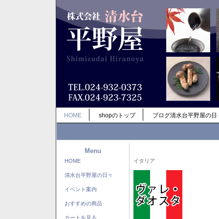
HOME
shopのトップ
ブログ清水台平野屋の日
Menu
HOME
イタリア
清水台平野屋の日々
イベント案内
おすすめの商品
カートを見る